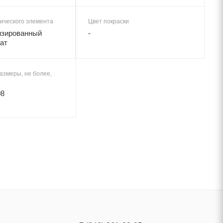
ического элемента
Цвет покраски
изированный
-
ат
азмеры, не более,
08