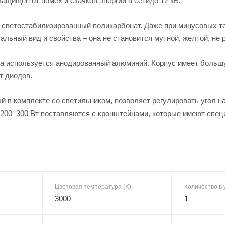
защищен от помех и скачков энергии в сетидо 12 кВ.
 светостабилизированный поликарбонат. Даже при минусовых т
альный вид и свойства – она не становится мутной, желтой, не 
са используется анодированный алюминий. Корпус имеет большу
т диодов.
 в комплекте со светильником, позволяет регулировать угол н
00–300 Вт поставляются с кронштейнами, которые имеют специ
Цветовая температура (K)
Количество в 
3000
1