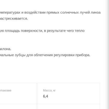
емпературах и воздействии прямых солнечных лучей линза
растрескивается.
ю площадь поверхности, в результате чего тепло
аклона.
альные зубцы для облегчения регулировки прибора.
упаковке
Масса, кг
6,4