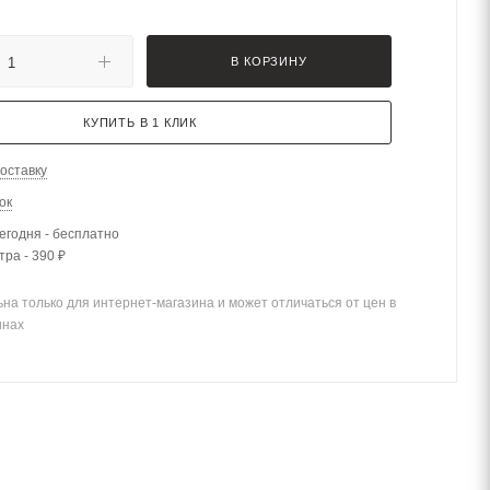
В КОРЗИНУ
КУПИТЬ В 1 КЛИК
оставку
ок
егодня - бесплатно
тра - 390 ₽
на только для интернет-магазина и может отличаться от цен в
инах