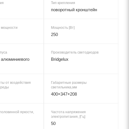
ия
Тип крепления
поворотный кронштейн
 мощности
Мощность [Вт]
250
пуса
Производитель светодиодов
 алюминиевого
Bridgelux
ты от воздействия
Габаритные размеры
среды
светильника,мм
400×347×208
половинной яркости,
Частота напряжения
электропитания, [Гц]
50