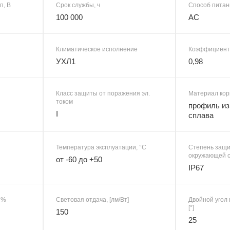
п, В
Срок службы, ч
Способ питан
100 000
AC
Климатическое исполнение
Коэффициент
УХЛ1
0,98
Класс защиты от поражения эл.
Материал кор
током
профиль из
I
сплава
Температура эксплуатации, °C
Степень защи
окружающей 
от -60 до +50
IP67
 %
Световая отдача, [лм/Вт]
Двойной угол 
[°]
150
25