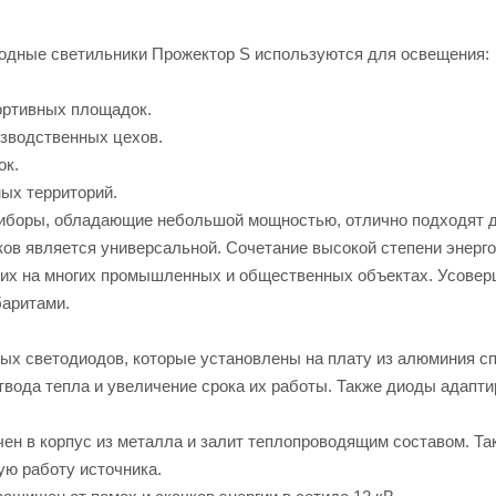
дные светильники Прожектор S используются для освещения:
ортивных площадок.
изводственных цехов.
ок.
ных территорий.
иборы, обладающие небольшой мощностью, отлично подходят д
ков является универсальной. Сочетание высокой степени энерго
 их на многих промышленных и общественных объектах. Усове
баритами.
ых светодиодов, которые установлены на плату из алюминия сп
вода тепла и увеличение срока их работы. Также диоды адапти
ен в корпус из металла и залит теплопроводящим составом. Та
ую работу источника.