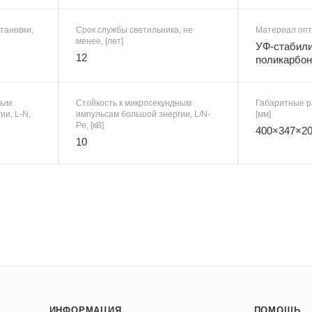
тановки,
Срок службы светильника, не
Материал опт
менее, [лет]
УФ-стабил
12
поликарбон
ным
Стойкость к микросекундным
Габаритные р
ии, L-N,
импульсам большой энергии, L/N-
[мм]
Pe, [кВ]
400×347×2
10
ИНФОРМАЦИЯ
ПОМОЩЬ