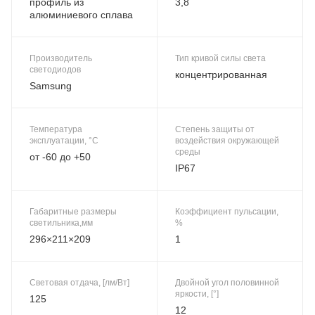
профиль из
3,8
алюминиевого сплава
Производитель
Тип кривой силы света
светодиодов
концентрированная
Samsung
Температура
Степень защиты от
эксплуатации, °C
воздействия окружающей
среды
от -60 до +50
IP67
Габаритные размеры
Коэффициент пульсации,
светильника,мм
%
296×211×209
1
Световая отдача, [лм/Вт]
Двойной угол половинной
яркости, [°]
125
12