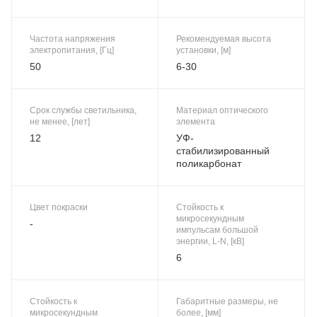
Частота напряжения
Рекомендуемая высота
электропитания, [Гц]
установки, [м]
50
6-30
Срок службы светильника,
Материал оптического
не менее, [лет]
элемента
12
УФ-
стабилизированный
поликарбонат
Цвет покраски
Стойкость к
микросекундным
-
импульсам большой
энергии, L-N, [кВ]
6
Стойкость к
Габаритные размеры, не
микросекундным
более, [мм]