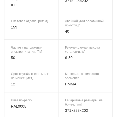
371×223×202
IP66
Световая отдача, [лм/Вт]
Двойной угол половинной
яркости, [°]
159
40
Частота напряжения
Рекомендуемая высота
электропитания, [Гц]
установки, [м]
50
6-30
Срок службы светильника,
Материал оптического
не менее, [лет]
элемента
12
ПММА
Цвет покраски
Габаритные размеры, не
более, [мм]
RAL9005
371×223×202