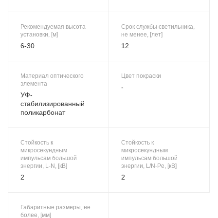
Рекомендуемая высота
Срок службы светильника,
установки, [м]
не менее, [лет]
6-30
12
Материал оптического
Цвет покраски
элемента
-
УФ-
стабилизированный
поликарбонат
Стойкость к
Стойкость к
микросекундным
микросекундным
импульсам большой
импульсам большой
энергии, L-N, [кВ]
энергии, L/N-Pe, [кВ]
2
2
Габаритные размеры, не
более, [мм]