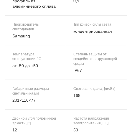
профиль из
0,9
алюминиевого сплава
Производитель
Тип кривой силы света
светодиодов
концентрированная
Samsung
Температура
Степень защиты от
эксплуатации, °C
воздействия окружающей
среды
от -50 до +50
IP67
Габаритные размеры
Световая отдача, [лм/Вт]
светильника,мм
168
201×116×77
Двойной угол половинной
Частота напряжения
яркости, [°]
электропитания, [Гц]
12
50