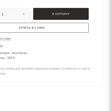
В КОРЗИНУ
КУПИТЬ В 1 КЛИК
оставку
ок
егодня - бесплатно
тра - 390 ₽
на только для интернет-магазина и может отличаться от цен в
инах