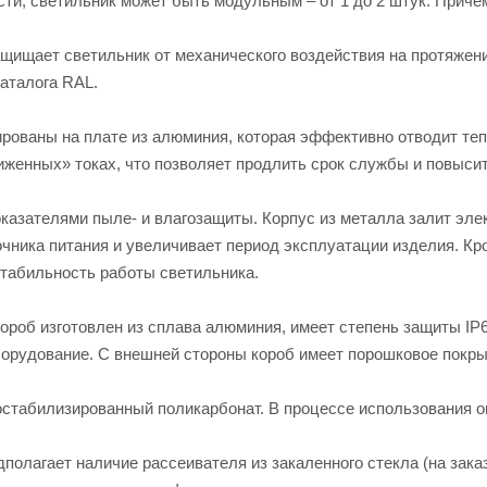
ти, светильник может быть модульным – от 1 до 2 штук. Причем
щищает светильник от механического воздействия на протяжени
каталога RAL.
ованы на плате из алюминия, которая эффективно отводит тепл
иженных» токах, что позволяет продлить срок службы и повыси
казателями пыле- и влагозащиты. Корпус из металла залит эле
чника питания и увеличивает период эксплуатации изделия. Кро
стабильность работы светильника.
роб изготовлен из сплава алюминия, имеет степень защиты IP6
борудование. С внешней стороны короб имеет порошковое покры
стабилизированный поликарбонат. В процессе использования он 
полагает наличие рассеивателя из закаленного стекла (на зак