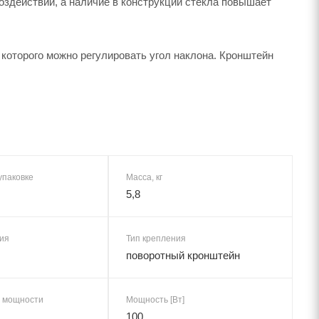
оздействий, а наличие в конструкции стекла повышает
которого можно регулировать угол наклона. Кронштейн
упаковке
Масса, кг
5,8
ия
Тип крепления
поворотный кронштейн
 мощности
Мощность [Вт]
100