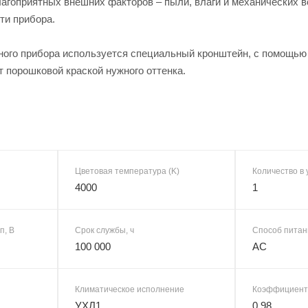
агоприятных внешних факторов – пыли, влаги и механических в
ти прибора.
ного прибора используется специальный кронштейн, с помощью 
 порошковой краской нужного оттенка.
Цветовая температура (K)
Количество в 
4000
1
п, В
Срок службы, ч
Способ питан
100 000
AC
Климатическое исполнение
Коэффициент
УХЛ1
0,98