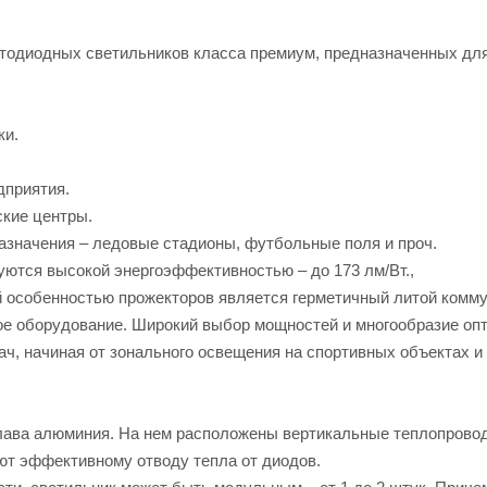
етодиодных светильников класса премиум, предназначенных д
ки.
дприятия.
ские центры.
назначения – ледовые стадионы, футбольные поля и проч.
уются высокой энергоэффективностью – до 173 лм/Вт.,
 особенностью прожекторов является герметичный литой комму
ое оборудование. Широкий выбор мощностей и многообразие оп
ач, начиная от зонального освещения на спортивных объектах 
плава алюминия. На нем расположены вертикальные теплопрово
ют эффективному отводу тепла от диодов.