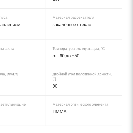
пуса
Материал рассеивателя
давлением
закалённое стекло
лы света
Температура эксплуатации, °C
от -60 до +50
ча, [лм/Вт]
Двойной угол половинной яркости,
[°]
90
ветильника, не
Материал оптического элемента
ПММА