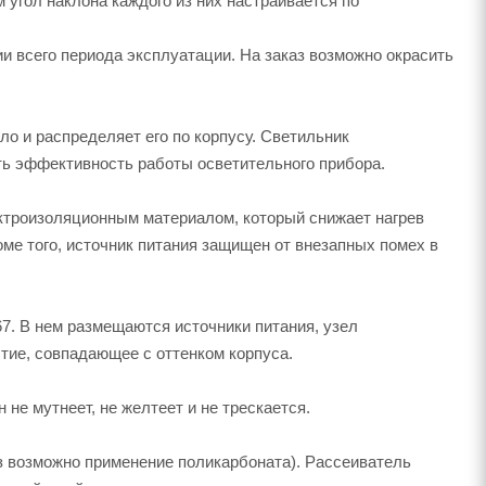
 угол наклона каждого из них настраивается по
и всего периода эксплуатации. На заказ возможно окрасить
о и распределяет его по корпусу. Светильник
ть эффективность работы осветительного прибора.
ктроизоляционным материалом, который снижает нагрев
ме того, источник питания защищен от внезапных помех в
7. В нем размещаются источники питания, узел
тие, совпадающее с оттенком корпуса.
не мутнеет, не желтеет и не трескается.
аз возможно применение поликарбоната). Рассеиватель