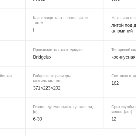
Класс защиты от поражения эл.
Материал кор
током
литой под 
I
алюминий
Производитель светодиодов
Тип кривой си
Bridgelux
косинусная
ействия
Габаритные размеры
Световая отда
светильника,мм
162
371×223×202
Рекомендуемая высота установки,
Срок службы с
[м]
менее, [лет]
6-30
12