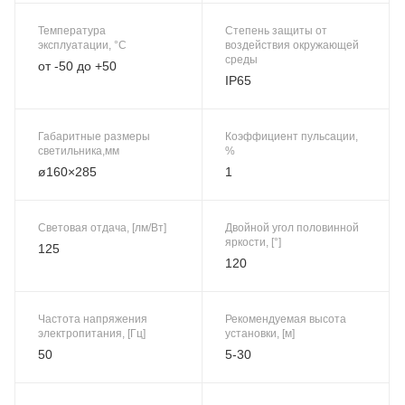
Температура
Степень защиты от
эксплуатации, °C
воздействия окружающей
среды
от -50 до +50
IP65
Габаритные размеры
Коэффициент пульсации,
светильника,мм
%
ø160×285
1
Световая отдача, [лм/Вт]
Двойной угол половинной
яркости, [°]
125
120
Частота напряжения
Рекомендуемая высота
электропитания, [Гц]
установки, [м]
50
5-30