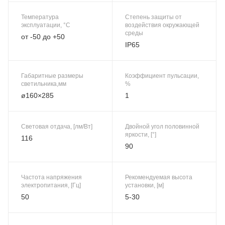
Температура
Степень защиты от
эксплуатации, °C
воздействия окружающей
среды
от -50 до +50
IP65
Габаритные размеры
Коэффициент пульсации,
светильника,мм
%
ø160×285
1
Световая отдача, [лм/Вт]
Двойной угол половинной
яркости, [°]
116
90
Частота напряжения
Рекомендуемая высота
электропитания, [Гц]
установки, [м]
50
5-30