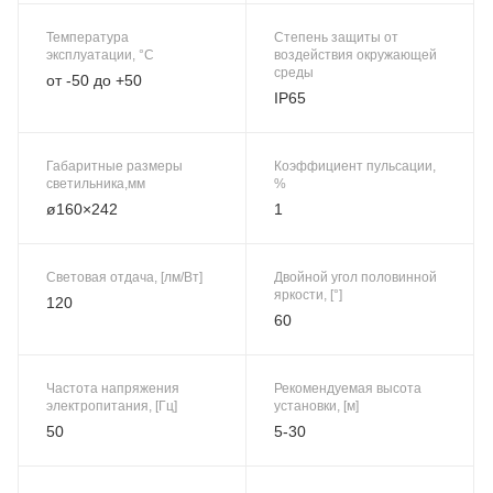
Температура
Степень защиты от
эксплуатации, °C
воздействия окружающей
среды
от -50 до +50
IP65
Габаритные размеры
Коэффициент пульсации,
светильника,мм
%
ø160×242
1
Световая отдача, [лм/Вт]
Двойной угол половинной
яркости, [°]
120
60
Частота напряжения
Рекомендуемая высота
электропитания, [Гц]
установки, [м]
50
5-30