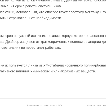
ков выполнен из алюминиевого сплава. Данный материал способс
еличения срока работы светильников.
мпактный, легковесный, что способствует простому монтажу. Ег
ьный отражатель нет необходимости.
смотрен наружный источник питания, корпус которого наполне
а. Драйвер защищен от кратковременных всплесков энергии до 4
, светильник не перестанет работать.
ка используется линза из УФ-стабилизированного поликарбонат
гативного влияния химических и/или абразивных веществ.
Цветовая температура (K)
Количество в 