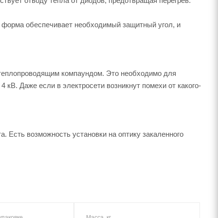
твует отводу тепла от диодов, предотвращая перегрев.
о форма обеспечивает необходимый защитный угол, и
н теплопроводящим компаундом. Это необходимо для
 кВ. Даже если в электросети возникнут помехи от какого-
а. Есть возможность установки на оптику закаленного
упаковке
Масса, кг