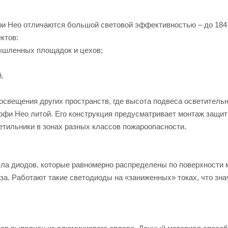
и Нео отличаются большой световой эффективностью – до 184 
ктов:
ышленных площадок и цехов;
.
освещения других пространств, где высота подвеса осветительн
фи Нео литой. Его конструкция предусматривает монтаж защитн
етильники в зонах разных классов пожароопасности.
ла диодов, которые равномерно распределены по поверхности м
аза. Работают такие светодиоды на «заниженных» токах, что зн