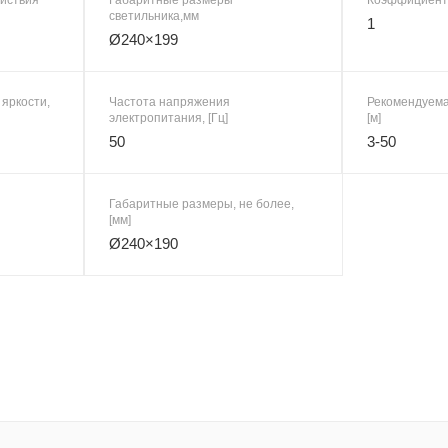
светильника,мм
1
Ø240×199
 яркости,
Частота напряжения
Рекомендуема
электропитания, [Гц]
[м]
50
3-50
Габаритные размеры, не более,
[мм]
Ø240×190