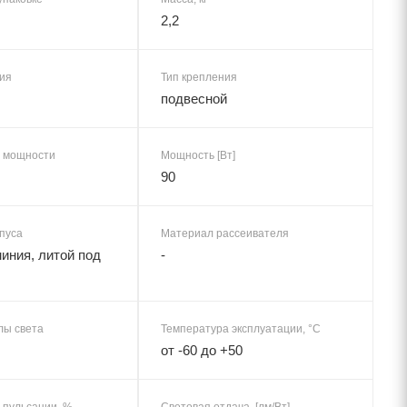
2,2
ия
Тип крепления
подвесной
 мощности
Мощность [Вт]
90
пуса
Материал рассеивателя
иния, литой под
-
лы света
Температура эксплуатации, °C
от -60 до +50
пульсации, %
Световая отдача, [лм/Вт]