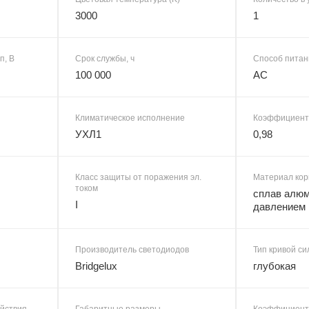
3000
1
п, В
Срок службы, ч
Способ питан
100 000
AC
Климатическое исполнение
Коэффициент
УХЛ1
0,98
Класс защиты от поражения эл.
Материал кор
током
сплав алюм
I
давлением
Производитель светодиодов
Тип кривой си
Bridgelux
глубокая
ействия
Габаритные размеры
Коэффициент 