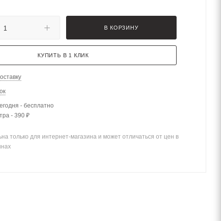
В КОРЗИНУ
КУПИТЬ В 1 КЛИК
оставку
ок
егодня - бесплатно
тра - 390 ₽
на только для интернет-магазина и может отличаться от цен в
инах