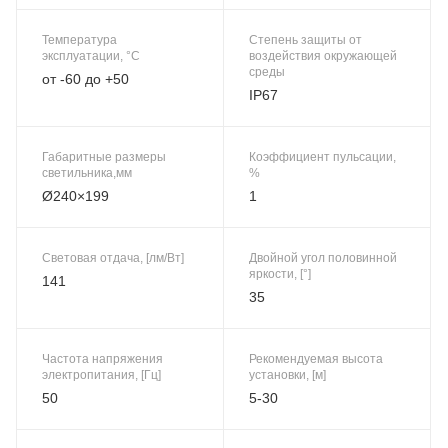
Температура
Степень защиты от
эксплуатации, °C
воздействия окружающей
среды
от -60 до +50
IP67
Габаритные размеры
Коэффициент пульсации,
светильника,мм
%
Ø240×199
1
Световая отдача, [лм/Вт]
Двойной угол половинной
яркости, [°]
141
35
Частота напряжения
Рекомендуемая высота
электропитания, [Гц]
установки, [м]
50
5-30