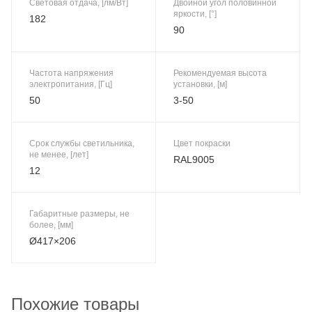
Световая отдача, [лм/Вт]
Двойной угол половинной
яркости, [°]
182
90
Частота напряжения
Рекомендуемая высота
электропитания, [Гц]
установки, [м]
50
3-50
Срок службы светильника,
Цвет покраски
не менее, [лет]
RAL9005
12
Габаритные размеры, не
более, [мм]
Ø417×206
Похожие товары