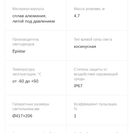
Материал корпуса
Масса упаковки, кг
сплав алюминия,
4,7
литой под давлением
Производитель
Тип кривой силы света
светодиодов
косинусная
Epistar
Температура
Степень защиты от
эксплуатации, °C
воздействия окружающей
среды
от -60 до +50
IP67
Габаритные размеры
Коэффициент пульсации,
светильника,мм
%
Ø417×206
1