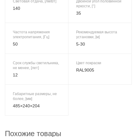
Световая отдача, [лм/Вт]
Двойной угол половинной
яркости, [°]
140
35
Частота напряжения
Рекомендуемая высота
электропитания, [Гц]
установки, [м]
50
5-30
Срок службы светильника,
Цвет покраски
не менее, [лет]
RAL9005
12
Габаритные размеры, не
более, [мм]
485×240×204
Похожие товары