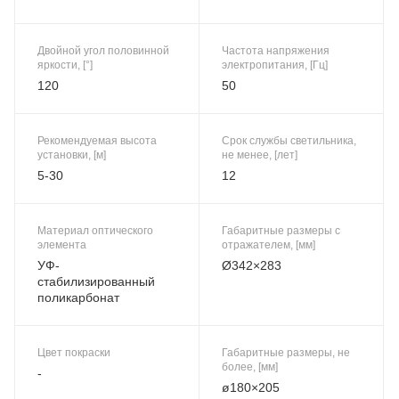
Двойной угол половинной
Частота напряжения
яркости, [°]
электропитания, [Гц]
120
50
Рекомендуемая высота
Срок службы светильника,
установки, [м]
не менее, [лет]
5-30
12
Материал оптического
Габаритные размеры с
элемента
отражателем, [мм]
УФ-
Ø342×283
стабилизированный
поликарбонат
Цвет покраски
Габаритные размеры, не
более, [мм]
-
ø180×205