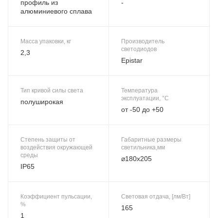
профиль из
-
алюминиевого сплава
Масса упаковки, кг
Производитель
светодиодов
2,3
Epistar
Тип кривой силы света
Температура
эксплуатации, °C
полуширокая
от -50 до +50
Степень защиты от
Габаритные размеры
воздействия окружающей
светильника,мм
среды
⌀180x205
IP65
Коэффициент пульсации,
Световая отдача, [лм/Вт]
%
165
1