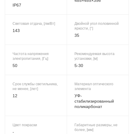
485×485×356
IP67
Световая отдача, [лм/Вт]
Двойной угол половинной
яркости, [°]
143
35
Частота напряжения
Рекомендуемая высота
электропитания, [Гц]
установки, [м]
50
5-30
Срок службы светильника,
Материал оптического
не менее, [лет]
элемента
12
УФ-
стабилизированный
поликарбонат
Цвет покраски
Габаритные размеры, не
более, [мм]
-