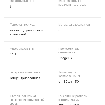
Гарантийный срок
Класс защиты от
поражения эл. током
5
I
Материал корпуса
Материал рассеивателя
литой под давлением
-
алюминий
Масса упаковки, кг
Производитель
светодиодов
14,1
Bridgelux
Тип кривой силы света
Температура
эксплуатации, °C
концентрированная
от -60 до +50
Степень защиты от
Габаритные размеры
воздействия окружающей
светильника,мм
среды