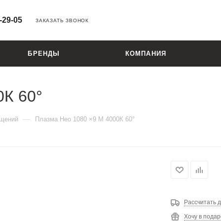
-29-05
ЗАКАЗАТЬ ЗВОНОК
БРЕНДЫ
КОМПАНИЯ
0К 60°
—
ещений
Плазма Нео 1080 ×9 M 4000К 60°
Рассчитать д
Хочу в подар