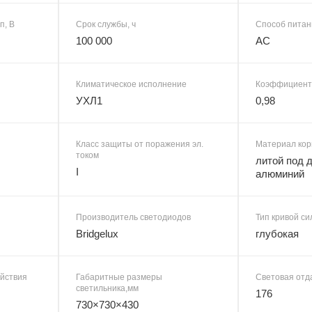
п, В
Срок службы, ч
Способ питан
100 000
AC
Климатическое исполнение
Коэффициент
УХЛ1
0,98
Класс защиты от поражения эл.
Материал кор
током
литой под 
I
алюминий
Производитель светодиодов
Тип кривой си
Bridgelux
глубокая
ействия
Габаритные размеры
Световая отда
светильника,мм
176
730×730×430