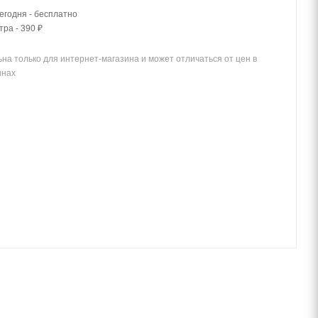
егодня - бесплатно
тра - 390 ₽
на только для интернет-магазина и может отличаться от цен в
инах