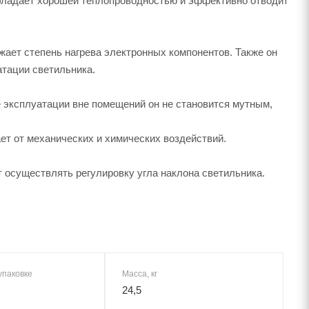
обладает хорошей теплопроводностью и эффективно отводит
жает степень нагрева электронных компонентов. Также он
атации светильника.
 эксплуатации вне помещений он не становится мутным,
ет от механических и химических воздействий.
 осуществлять регулировку угла наклона светильника.
упаковке
Масса, кг
24,5