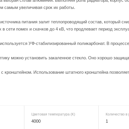
са выбран сплав алюминия. Выполняя роль радиатора, корпус 
ем самым увеличивая срок их работы.
источника питания залит теплопроводящий состав, который сни
в сети помех и скачков до 4 кВ, что продлевает период эксплу
 используется УФ-стабилизированный поликарбонат. В процессе
птику можно установить закаленное стекло. Оно хорошо защища
 с кронштейном. Использование штатного кронштейна позволяет
Цветовая температура (K)
Количество в 
4000
1