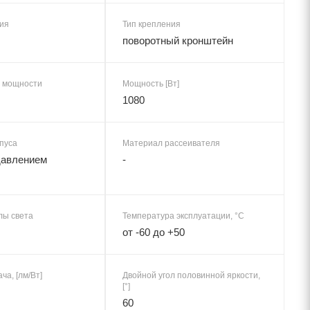
ия
Тип крепления
поворотный кронштейн
 мощности
Мощность [Вт]
1080
пуса
Материал рассеивателя
давлением
-
лы света
Температура эксплуатации, °C
от -60 до +50
ча, [лм/Вт]
Двойной угол половинной яркости,
[°]
60