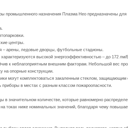
ры промышленного назначения Плазма Нео предназначены для 
а.
втопарковки.
ские центры.
я – арены, ледовые дворцы, футбольные стадионы.
характеризуются высокой энергоэффективностью – до 172 лм/Вт
йчив к неблагоприятным внешним факторам. Небольшой вес прож
у на опорные конструкции.
ики могут комплектоваться закаленным стеклом, защищающим о
ь приборы в местах с разным классом пожароопасности.
ы в значительном количестве, которые равномерно распределе
 на токах ниже номинальных значений, благодаря чему повыша