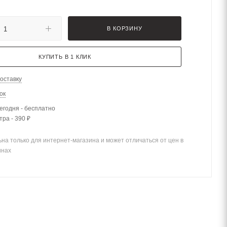
В КОРЗИНУ
КУПИТЬ В 1 КЛИК
оставку
ок
егодня - бесплатно
тра - 390 ₽
на только для интернет-магазина и может отличаться от цен в
инах