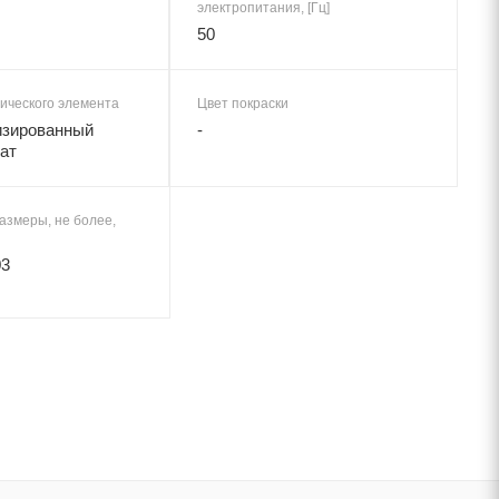
электропитания, [Гц]
50
ического элемента
Цвет покраски
изированный
-
ат
азмеры, не более,
03