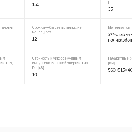
[°]
150
35
тановки,
Срок службы светильника, не
Материал опт
менее, [лет]
УФ-стабил
12
поликарбон
ным
Стойкость к микросекундным
Габаритные р
ии, L-N,
импульсам большой энергии, L/N-
[мм]
Pe, [кВ]
560×515×4
10