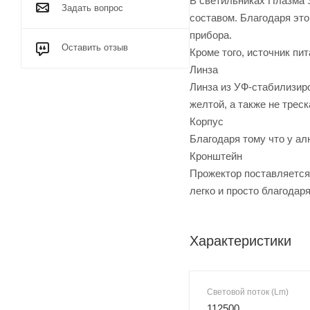
В светильниках Плазма S
Задать вопрос
составом. Благодаря это
прибора.
Оставить отзыв
Кроме того, источник пи
Линза
Линза из УФ-стабилизир
желтой, а также не трес
Корпус
Благодаря тому что у а
Кронштейн
Прожектор поставляется
легко и просто благода
Характеристики
Световой поток (Lm)
112500