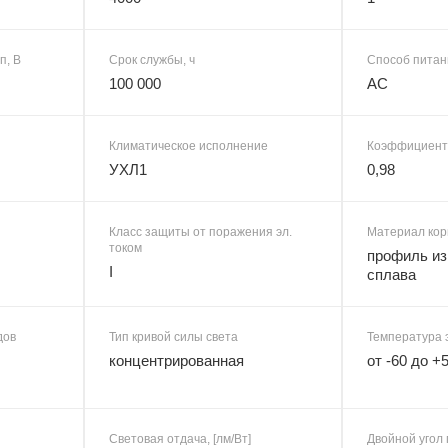
п, В
Срок службы, ч
Способ питан
100 000
AC
Климатическое исполнение
Коэффициент
УХЛ1
0,98
Класс защиты от поражения эл.
Материал кор
током
профиль из
I
сплава
дов
Тип кривой силы света
Температура 
концентрированная
от -60 до +
Световая отдача, [лм/Вт]
Двойной угол 