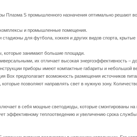
ы Плазма S промышленного назначения оптимально решают во
е комплексы и промышленные помещения.
 стадионы для футбола, хоккея и других видов спорта, крытые 
ты, которые занимают большие площади.
иверсальными, их отличает высокая энергоэффективность – до 
нструкции приборы имеют компактные габариты и небольшой ве
я Box предполагает возможность размещения источников питан
, которые позволяют направлять свет в нужную зону. Количест
лючает в себя мощные светодиоды, которые смонтированы на 
ует эффективному теплоотведению и увеличению срока службы 