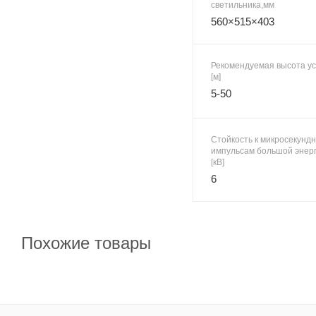
светильника,мм
560×515×403
Рекомендуемая высота ус
[м]
5-50
Стойкость к микросекунд
импульсам большой энерг
[кВ]
6
Похожие товары