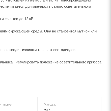
пус изготовлен из металла и залит теплопроводящим
беспечивается долговечность самого осветительного
и скачков до 12 кВ.
виям окружающей среды. Она не становится мутной или
вно отводит излишки тепла от светодиодов.
льника.. Регулировать положение осветительного прибора
упаковке
Масса, кг
24,1