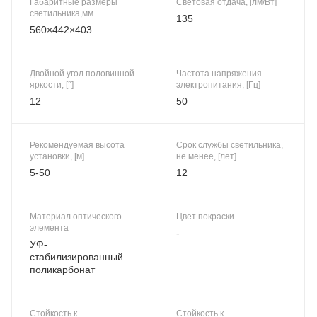
Габаритные размеры
Световая отдача, [лм/Вт]
светильника,мм
135
560×442×403
Двойной угол половинной
Частота напряжения
яркости, [°]
электропитания, [Гц]
12
50
Рекомендуемая высота
Срок службы светильника,
установки, [м]
не менее, [лет]
5-50
12
Материал оптического
Цвет покраски
элемента
-
УФ-
стабилизированный
поликарбонат
Стойкость к
Стойкость к