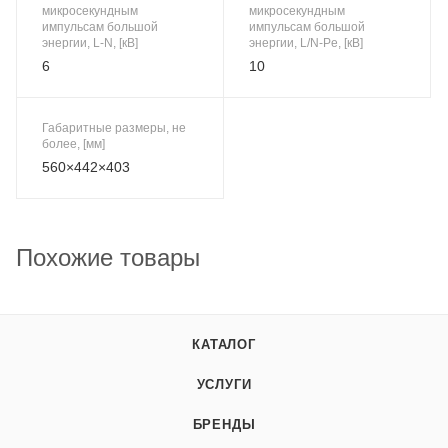
микросекундным
микросекундным
импульсам большой
импульсам большой
энергии, L-N, [кВ]
энергии, L/N-Pe, [кВ]
6
10
Габаритные размеры, не
более, [мм]
560×442×403
Похожие товары
КАТАЛОГ
УСЛУГИ
БРЕНДЫ