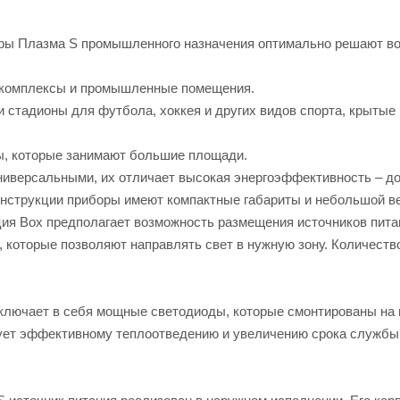
ы Плазма S промышленного назначения оптимально решают во
е комплексы и промышленные помещения.
 стадионы для футбола, хоккея и других видов спорта, крытые 
ты, которые занимают большие площади.
иверсальными, их отличает высокая энергоэффективность – до 
нструкции приборы имеют компактные габариты и небольшой ве
я Box предполагает возможность размещения источников питан
, которые позволяют направлять свет в нужную зону. Количест
лючает в себя мощные светодиоды, которые смонтированы на 
ует эффективному теплоотведению и увеличению срока службы 