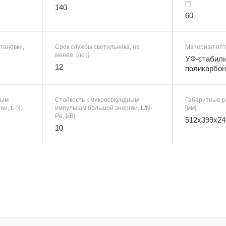
[°]
140
60
тановки,
Срок службы светильника, не
Материал опт
менее, [лет]
УФ-стабил
12
поликарбон
ным
Стойкость к микросекундным
Габаритные р
ии, L-N,
импульсам большой энергии, L/N-
[мм]
Pe, [кВ]
512x399x24
10