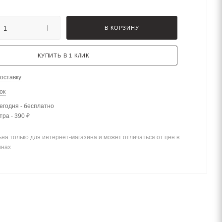
В КОРЗИНУ
КУПИТЬ В 1 КЛИК
оставку
ок
егодня - бесплатно
тра - 390 ₽
на только для интернет-магазина и может отличаться от цен в
инах