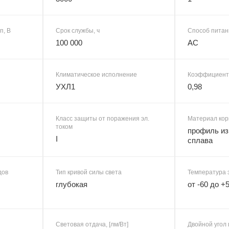
п, В
Срок службы, ч
Способ питан
100 000
AC
Климатическое исполнение
Коэффициент
УХЛ1
0,98
Класс защиты от поражения эл.
Материал кор
током
профиль из
I
сплава
дов
Тип кривой силы света
Температура 
глубокая
от -60 до +
Световая отдача, [лм/Вт]
Двойной угол 