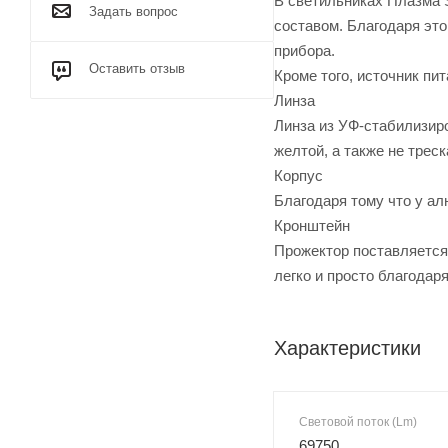
В светильниках Плазма S
Задать вопрос
составом. Благодаря это
прибора.
Оставить отзыв
Кроме того, источник пи
Линза
Линза из УФ-стабилизир
желтой, а также не трес
Корпус
Благодаря тому что у а
Кронштейн
Прожектор поставляется
легко и просто благода
Характеристики
Световой поток (Lm)
69750