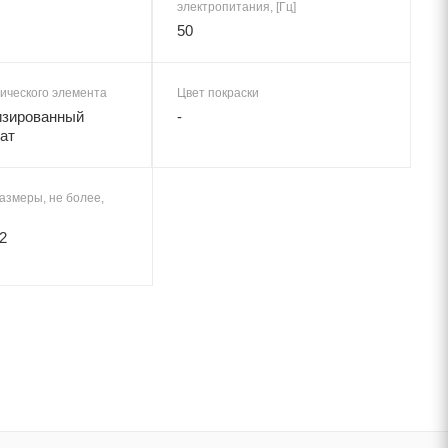
электропитания, [Гц]
50
ического элемента
Цвет покраски
изированный
-
ат
азмеры, не более,
2