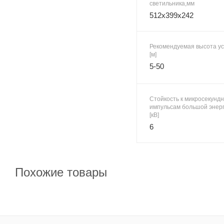
светильника,мм
512x399x242
Рекомендуемая высота ус
[м]
5-50
Стойкость к микросекунд
импульсам большой энерг
[кВ]
6
Похожие товары