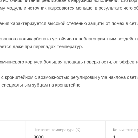
 источник питания реализован в наружном исполнении. Его кор
му модуль и источник нагреваются меньше, в результате чего о
тания характеризуется высокой степенью защиты от помех в сети 
ованного поликарбоната устойчива к неблагоприятным воздейст
кается даже при перепадах температур.
люминиевого корпуса большая площадь поверхности, он эффекти
 с кронштейном с возможностью регулировки угла наклона свети
ря специальным зубцам на кронштейне.
Цветовая температура (K)
Количество в 
3000
1