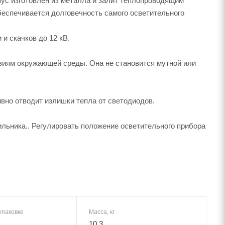
пус изготовлен из металла и залит теплопроводящим
беспечивается долговечность самого осветительного
и скачков до 12 кВ.
виям окружающей среды. Она не становится мутной или
вно отводит излишки тепла от светодиодов.
льника.. Регулировать положение осветительного прибора
упаковке
Масса, кг
10,3