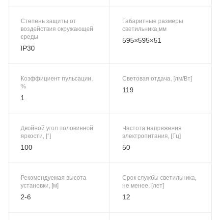
Степень защиты от
Габаритные размеры
воздействия окружающей
светильника,мм
среды
595×595×51
IP30
Коэффициент пульсации,
Световая отдача, [лм/Вт]
%
119
1
Двойной угол половинной
Частота напряжения
яркости, [°]
электропитания, [Гц]
100
50
Рекомендуемая высота
Срок службы светильника,
установки, [м]
не менее, [лет]
2-6
12