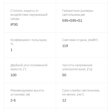
Степень защиты от
Габаритные размеры
воздействия окружающей
светильника,мм
среды
595×595×51
IP30
Коэффициент пульсации,
Световая отдача, [лм/Вт]
%
119
1
Двойной угол половинной
Частота напряжения
яркости, [°]
электропитания, [Гц]
100
50
Рекомендуемая высота
Срок службы светильника,
установки, [м]
не менее, [лет]
2-6
12