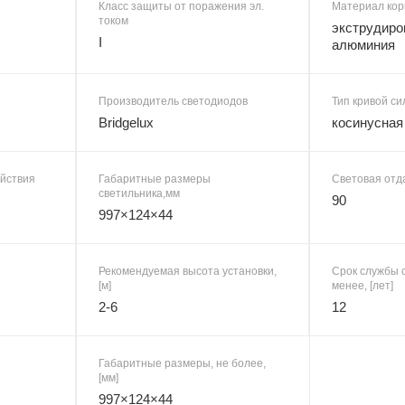
Класс защиты от поражения эл.
Материал кор
током
экструдиро
I
алюминия
Производитель светодиодов
Тип кривой си
Bridgelux
косинусная
ействия
Габаритные размеры
Световая отда
светильника,мм
90
997×124×44
Рекомендуемая высота установки,
Срок службы с
[м]
менее, [лет]
2-6
12
Габаритные размеры, не более,
[мм]
997×124×44