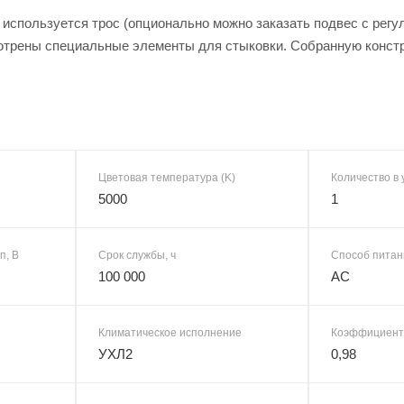
 используется трос (опционально можно заказать подвес с рег
трены специальные элементы для стыковки. Собранную констр
Цветовая температура (K)
Количество в 
5000
1
п, В
Срок службы, ч
Способ питан
100 000
AC
Климатическое исполнение
Коэффициент
УХЛ2
0,98