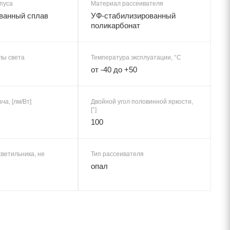
пуса
Материал рассеивателя
ванный сплав
УФ-стабилизированный
поликарбонат
лы света
Температура эксплуатации, °C
от -40 до +50
ча, [лм/Вт]
Двойной угол половинной яркости,
[°]
100
ветильника, не
Тип рассеивателя
опал