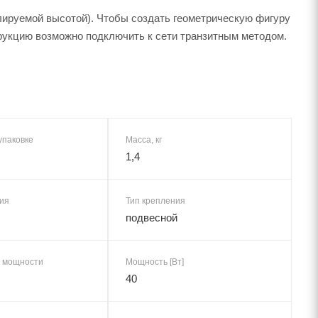
улируемой высотой). Чтобы создать геометрическую фигуру
укцию возможно подключить к сети транзитным методом.
упаковке
Масса, кг
1,4
ия
Тип крепления
подвесной
 мощности
Мощность [Вт]
40