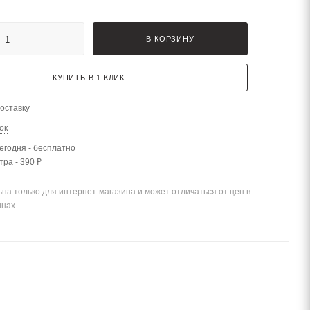
В КОРЗИНУ
КУПИТЬ В 1 КЛИК
оставку
ок
егодня - бесплатно
тра - 390 ₽
на только для интернет-магазина и может отличаться от цен в
инах