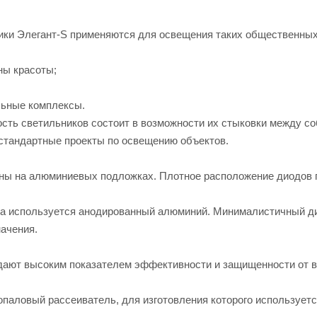
ки Элегант-S применяются для освещения таких общественных 
ны красоты;
льные комплексы.
сть светильников состоит в возможности их стыковки между со
стандартные проекты по освещению объектов.
ы на алюминиевых подложках. Плотное расположение диодов г
са используется анодированный алюминий. Минималистичный ди
ачения.
дают высоким показателем эффективности и защищенности от в
опаловый рассеиватель, для изготовления которого использует