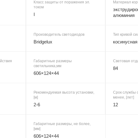
Класс защиты от поражения эл.
Материал кор
током
экструдиро
I
алюминия
Производитель светодиодов
Тип кривой си
Bridgelux
косинусная
ействия
Габаритные размеры
Световая отда
светильника,мм
84
606×124×44
Рекомендуемая высота установки,
Срок службы с
[м]
менее, [лет]
2-6
12
Габаритные размеры, не более,
[мм]
606×124×44