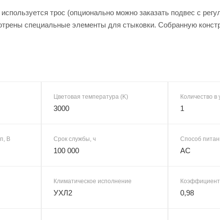
 используется трос (опционально можно заказать подвес с рег
трены специальные элементы для стыковки. Собранную констр
Цветовая температура (K)
Количество в 
3000
1
п, В
Срок службы, ч
Способ питан
100 000
AC
Климатическое исполнение
Коэффициент
УХЛ2
0,98