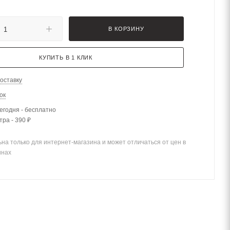
В КОРЗИНУ
КУПИТЬ В 1 КЛИК
оставку
ок
егодня - бесплатно
тра - 390 ₽
на только для интернет-магазина и может отличаться от цен в
инах