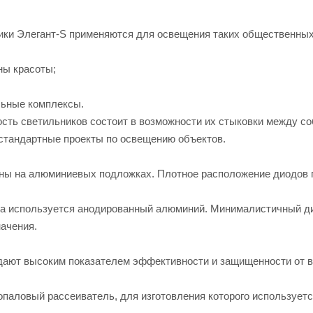
ки Элегант-S применяются для освещения таких общественных 
ны красоты;
льные комплексы.
сть светильников состоит в возможности их стыковки между со
стандартные проекты по освещению объектов.
ы на алюминиевых подложках. Плотное расположение диодов г
са используется анодированный алюминий. Минималистичный ди
ачения.
дают высоким показателем эффективности и защищенности от в
опаловый рассеиватель, для изготовления которого использует