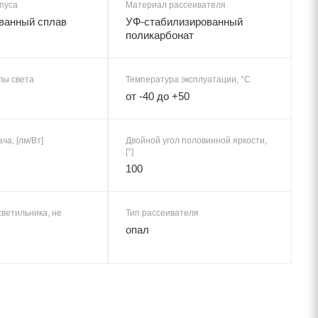
пуса
Материал рассеивателя
ванный сплав
УФ-стабилизированный
поликарбонат
лы света
Температура эксплуатации, °C
от -40 до +50
ча, [лм/Вт]
Двойной угол половинной яркости,
[°]
100
ветильника, не
Тип рассеивателя
опал