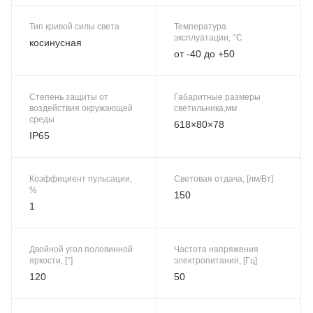
Тип кривой силы света
Температура
эксплуатации, °C
косинусная
от -40 до +50
Степень защиты от
Габаритные размеры
воздействия окружающей
светильника,мм
среды
618×80×78
IP65
Коэффициент пульсации,
Световая отдача, [лм/Вт]
%
150
1
Двойной угол половинной
Частота напряжения
яркости, [°]
электропитания, [Гц]
120
50