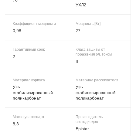
УХЛ2
Коэффициент мощности
Мощность [Вт]
0,98
27
Гарантийный срок
Класс защиты от
поражения эл. током
2
II
Материал корпуса
Материал рассеивателя
УФ-
УФ-
стабилизированный
стабилизированный
поликарбонат
поликарбонат
Масса упаковки, кг
Производитель
светодиодов
8,3
Epistar