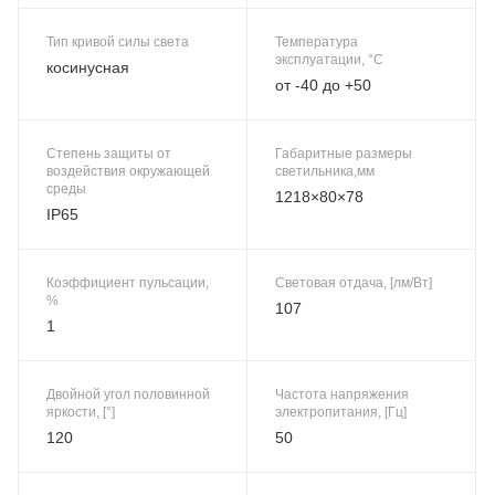
Тип кривой силы света
Температура
эксплуатации, °C
косинусная
от -40 до +50
Степень защиты от
Габаритные размеры
воздействия окружающей
светильника,мм
среды
1218×80×78
IP65
Коэффициент пульсации,
Световая отдача, [лм/Вт]
%
107
1
Двойной угол половинной
Частота напряжения
яркости, [°]
электропитания, [Гц]
120
50