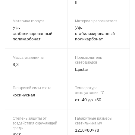
II
Материал корпуса
Материал рассеивателя
УФ-
УФ-
стабилизированный
стабилизированный
поликарбонат
поликарбонат
Масса упаковки, кг
Производитель
светодиодов
8,3
Epistar
Тип кривой силы света
Температура
эксплуатации, °C
косинусная
от -40 до +50
Степень защиты от
Габаритные размеры
воздействия окружающей
светильника,мм
среды
1218×80×78
IP65