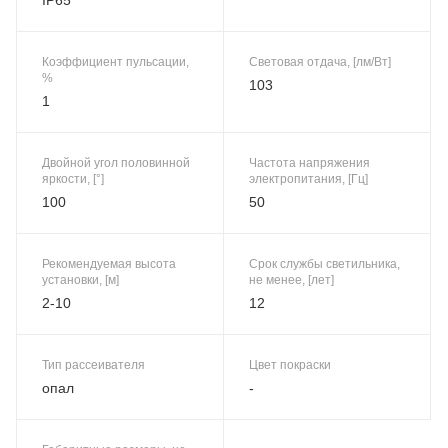
Коэффициент пульсации,
Световая отдача, [лм/Вт]
%
103
1
Двойной угол половинной
Частота напряжения
яркости, [°]
электропитания, [Гц]
100
50
Рекомендуемая высота
Срок службы светильника,
установки, [м]
не менее, [лет]
2-10
12
Тип рассеивателя
Цвет покраски
опал
-