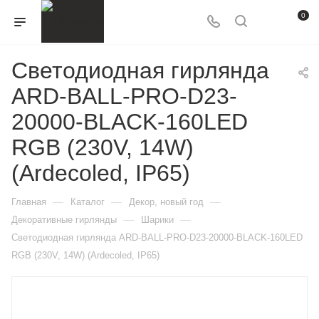
0
Светодиодная гирлянда
ARD-BALL-PRO-D23-
20000-BLACK-160LED
RGB (230V, 14W)
(Ardecoled, IP65)
—
—
—
Главная
Каталог
Декор, новый год
—
—
Декоративные гирлянды
Шарики
Светодиодная гирлянда ARD-BALL-PRO-D23-20000-BLACK-160LED
RGB (230V, 14W) (Ardecoled, IP65)