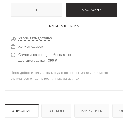
В КОРЗИНУ
КУПИТЬ В 1 КЛИК
Рассчитать доставку
Хочу в подарок
Самовывоз сегодня - бесплатно
Доставка завтра - 390 ₽
Цена действительна только для интернет-магазина и может
отличаться от цен в розничных магазинах
ОПИСАНИЕ
ОТЗЫВЫ
КАК КУПИТЬ
ОПЛ