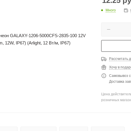
12.25
ру
Много
Рассчитать д
Хочу в подар
Самовывоз с
Доставка зав
Цена действитель
розничных магаз