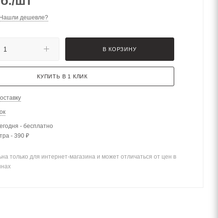
б.
/шт
Нашли дешевле?
В КОРЗИНУ
КУПИТЬ В 1 КЛИК
оставку
ок
егодня - бесплатно
тра - 390 ₽
на только для интернет-магазина и может отличаться от цен в
инах