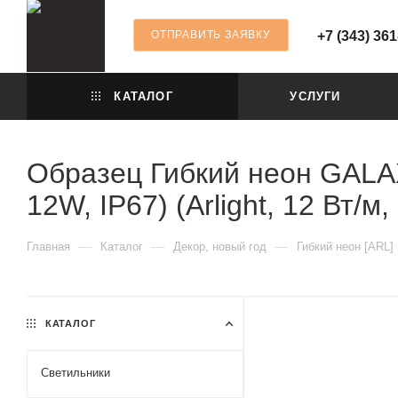
ОТПРАВИТЬ ЗАЯВКУ
+7 (343) 361
КАТАЛОГ
УСЛУГИ
Образец Гибкий неон GALA
12W, IP67) (Arlight, 12 Вт/м,
—
—
—
Главная
Каталог
Декор, новый год
Гибкий неон [ARL]
КАТАЛОГ
Светильники