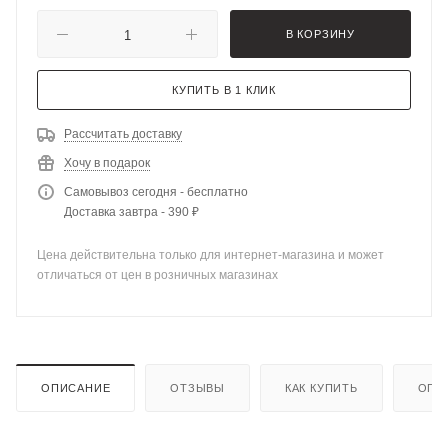
В КОРЗИНУ
КУПИТЬ В 1 КЛИК
Рассчитать доставку
Хочу в подарок
Самовывоз сегодня - бесплатно
Доставка завтра - 390 ₽
Цена действительна только для интернет-магазина и может
отличаться от цен в розничных магазинах
ОПИСАНИЕ
ОТЗЫВЫ
КАК КУПИТЬ
ОПЛ