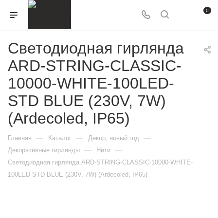
0
Светодиодная гирлянда
ARD-STRING-CLASSIC-
10000-WHITE-100LED-
STD BLUE (230V, 7W)
(Ardecoled, IP65)
—
—
—
Главная
Каталог
Декор, новый год
—
—
Декоративные гирлянды
Нити
Светодиодная гирлянда ARD-STRING-CLASSIC-10000-WHITE-
100LED-STD BLUE (230V, 7W) (Ardecoled, IP65)