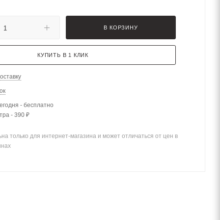
В КОРЗИНУ
КУПИТЬ В 1 КЛИК
оставку
ок
егодня - бесплатно
тра - 390 ₽
на только для интернет-магазина и может отличаться от цен в
инах