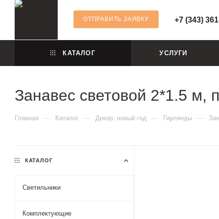
ОТПРАВИТЬ ЗАЯВКУ
+7 (343) 361
КАТАЛОГ
УСЛУГИ
Занавес световой 2*1.5 м, 
—
—
—
—
Главная
Каталог
Декор, новый год
Гирлянды
Зан
КАТАЛОГ
Светильники
Комплектующие