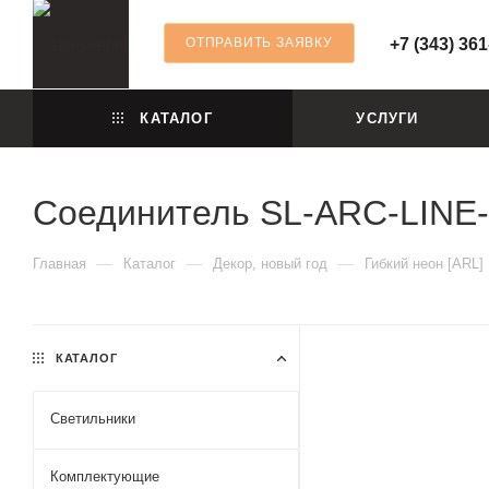
ОТПРАВИТЬ ЗАЯВКУ
+7 (343) 361
КАТАЛОГ
УСЛУГИ
Cоединитель SL-ARC-LINE-
—
—
—
Главная
Каталог
Декор, новый год
Гибкий неон [ARL]
КАТАЛОГ
Светильники
Комплектующие