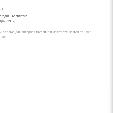
ок
егодня - бесплатно
тра - 390 ₽
на только для интернет-магазина и может отличаться от цен в
инах