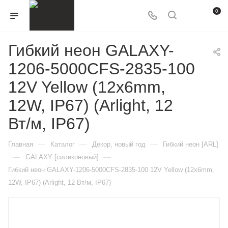
0
Гибкий неон GALAXY-
1206-5000CFS-2835-100
12V Yellow (12x6mm,
12W, IP67) (Arlight, 12
Вт/м, IP67)
—
—
—
Главная
Каталог
Декор, новый год
Гибкий неон [ARL]
—
—
GALAXY [силиконовый]
Гибкий неон GALAXY-1206-5000CFS-2835-100 12V Yellow (12x6mm,
12W, IP67) (Arlight, 12 Вт/м, IP67)