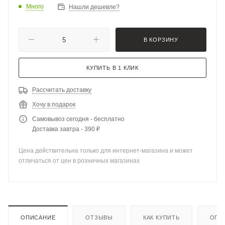
Много
Нашли дешевле?
В КОРЗИНУ
КУПИТЬ В 1 КЛИК
Рассчитать доставку
Хочу в подарок
Самовывоз сегодня - бесплатно
Доставка завтра - 390 ₽
Цена действительна только для интернет-магазина и может
отличаться от цен в розничных магазинах
ОПИСАНИЕ
ОТЗЫВЫ
КАК КУПИТЬ
ОПЛ