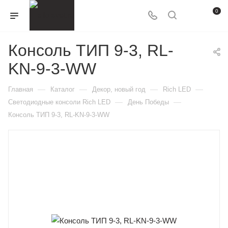
0
Консоль ТИП 9-3, RL-
KN-9-3-WW
—
—
—
—
Главная
Каталог
Декор, новый год
Rich LED
—
—
Светодиодные консоли Rich LED
День Победы
Консоль ТИП 9-3, RL-KN-9-3-WW