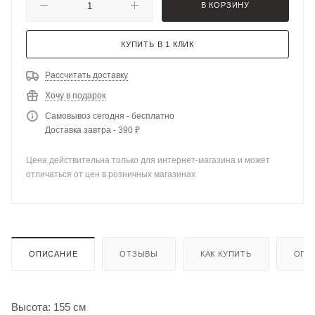
В КОРЗИНУ
КУПИТЬ В 1 КЛИК
Рассчитать доставку
Хочу в подарок
Самовывоз сегодня - бесплатно
Доставка завтра - 390 ₽
Цена действительна только для интернет-магазина и может
отличаться от цен в розничных магазинах
ОПИСАНИЕ
ОТЗЫВЫ
КАК КУПИТЬ
ОПЛ
Высота: 155 см