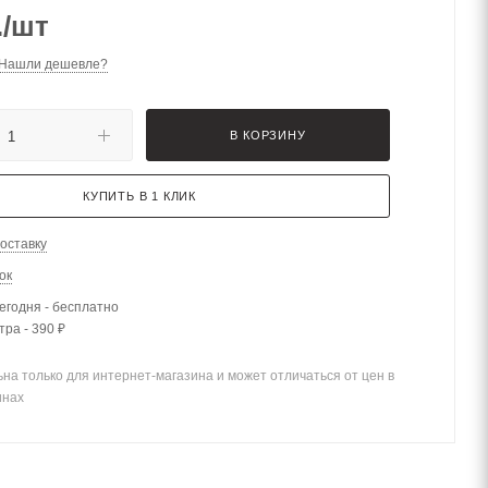
.
/шт
Нашли дешевле?
В КОРЗИНУ
КУПИТЬ В 1 КЛИК
оставку
ок
егодня - бесплатно
тра - 390 ₽
на только для интернет-магазина и может отличаться от цен в
инах