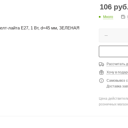
106
руб
Много
Рассчитать д
Хочу в подар
Самовывоз с
Доставка зав
Цена действитель
розничных магаз