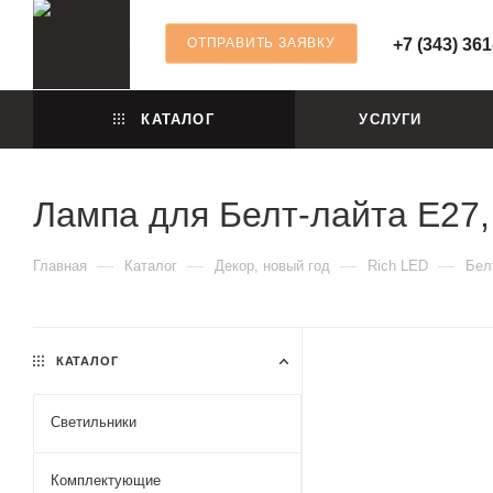
ОТПРАВИТЬ ЗАЯВКУ
+7 (343) 361
КАТАЛОГ
УСЛУГИ
Лампа для Белт-лайта Е27,
—
—
—
—
Главная
Каталог
Декор, новый год
Rich LED
Бел
КАТАЛОГ
Светильники
Комплектующие