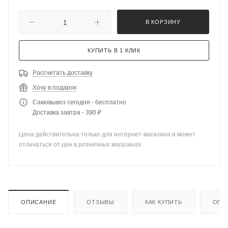
В КОРЗИНУ
КУПИТЬ В 1 КЛИК
Рассчитать доставку
Хочу в подарок
Самовывоз сегодня - бесплатно
Доставка завтра - 390 ₽
Цена действительна только для интернет-магазина и может
отличаться от цен в розничных магазинах
ОПИСАНИЕ
ОТЗЫВЫ
КАК КУПИТЬ
ОПЛ