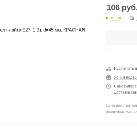
106
руб
Много
Рассчитать д
Хочу в подар
Самовывоз с
Доставка зав
Цена действитель
розничных магаз