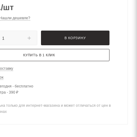
.
/шт
Нашли дешевле?
В КОРЗИНУ
КУПИТЬ В 1 КЛИК
оставку
ок
егодня - бесплатно
тра - 390 ₽
на только для интернет-магазина и может отличаться от цен в
инах