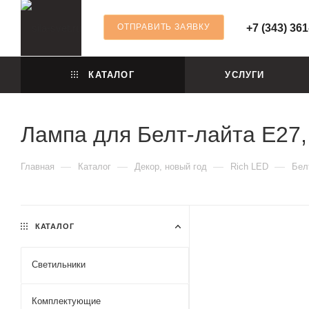
ОТПРАВИТЬ ЗАЯВКУ
+7 (343) 361
КАТАЛОГ
УСЛУГИ
Лампа для Белт-лайта Е27,
—
—
—
—
Главная
Каталог
Декор, новый год
Rich LED
Бел
КАТАЛОГ
Светильники
Комплектующие