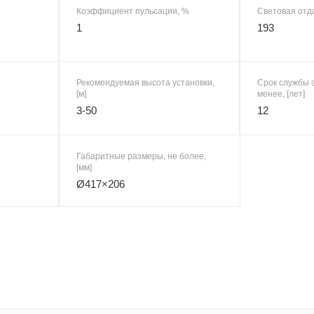
Коэффициент пульсации, %
Световая отда
1
193
Рекомендуемая высота установки,
Срок службы с
[м]
менее, [лет]
3-50
12
Габаритные размеры, не более,
[мм]
Ø417×206