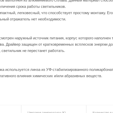
ков выполнен из алюминиевого сплава. Данный материал способс
еличения срока работы светильников.
мпактный, легковесный, что способствует простому монтажу. Ег
ьный отражатель нет необходимости.
смотрен наружный источник питания, корпус которого наполне
а. Драйвер защищен от кратковременных всплесков энергии до 4
, светильник не перестанет работать.
ка используется линза из УФ-стабилизированного поликарбонат
гативного влияния химических и/или абразивных веществ.
Цветовая температура (K)
Количество в 