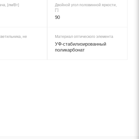
ча, [лм/Вт]
Двойной угол половинной яркости,
[°]
90
ветильника, не
Материал оптического элемента
УФ-стабилизированный
поликарбонат