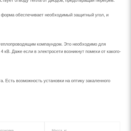
твует отводу тепла от диодов, предотвращая перегрев.
о форма обеспечивает необходимый защитный угол, и
н теплопроводящим компаундом. Это необходимо для
 кВ. Даже если в электросети возникнут помехи от какого-
а. Есть возможность установки на оптику закаленного
упаковке
Масса, кг