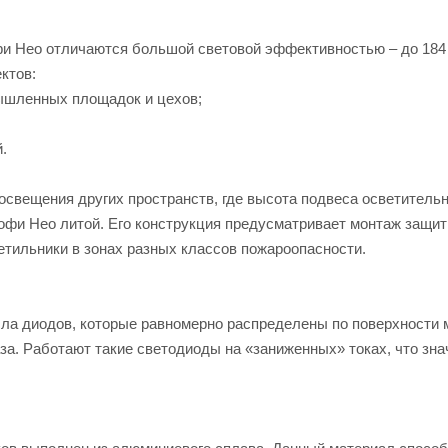
и Нео отличаются большой световой эффективностью – до 184 
ктов:
ышленных площадок и цехов;
.
освещения других пространств, где высота подвеса осветительн
фи Нео литой. Его конструкция предусматривает монтаж защитн
етильники в зонах разных классов пожароопасности.
ла диодов, которые равномерно распределены по поверхности м
аза. Работают такие светодиоды на «заниженных» токах, что зн