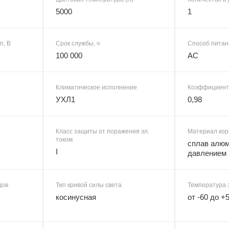
5000
1
п, В
Срок службы, ч
Способ питан
100 000
AC
Климатическое исполнение
Коэффициент
УХЛ1
0,98
Класс защиты от поражения эл.
Материал кор
током
сплав алюм
I
давлением
дов
Тип кривой силы света
Температура 
косинусная
от -60 до +