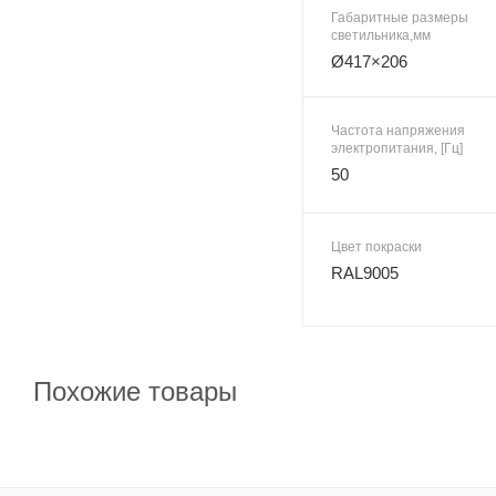
Габаритные размеры
светильника,мм
Ø417×206
Частота напряжения
электропитания, [Гц]
50
Цвет покраски
RAL9005
Похожие товары