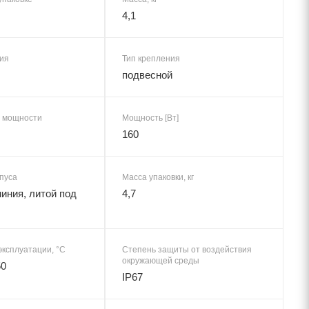
4,1
ия
Тип крепления
подвесной
 мощности
Мощность [Вт]
160
пуса
Масса упаковки, кг
иния, литой под
4,7
эксплуатации, °C
Степень защиты от воздействия
окружающей среды
50
IP67