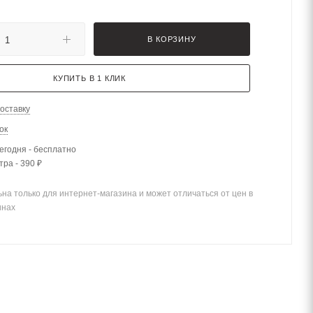
В КОРЗИНУ
КУПИТЬ В 1 КЛИК
оставку
ок
егодня - бесплатно
тра - 390 ₽
на только для интернет-магазина и может отличаться от цен в
инах