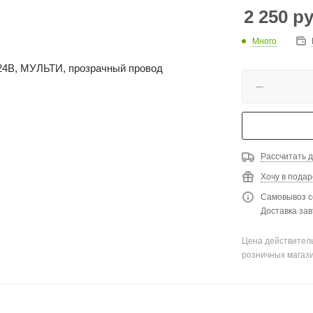
2 250
ру
Много
Рассчитать д
Хочу в подар
Самовывоз с
Доставка зав
Цена действитель
розничных магаз