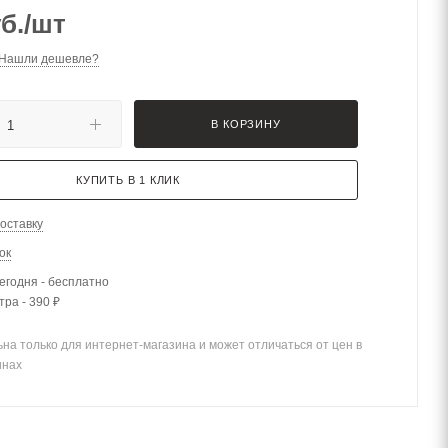
б.
/шт
Нашли дешевле?
В КОРЗИНУ
КУПИТЬ В 1 КЛИК
оставку
ок
егодня - бесплатно
тра - 390 ₽
на только для интернет-магазина и может отличаться от цен в
инах