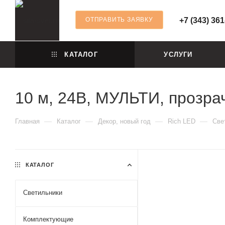
ОТПРАВИТЬ ЗАЯВКУ
+7 (343) 361
КАТАЛОГ
УСЛУГИ
10 м, 24В, МУЛЬТИ, прозра
—
—
—
—
Главная
Каталог
Декор, новый год
Rich LED
Све
КАТАЛОГ
Светильники
Комплектующие