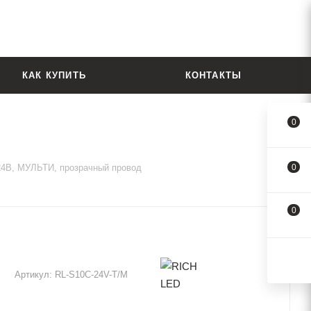
КАК КУПИТЬ
КОНТАКТЫ
0
24В, МУЛЬТИ, прозрачный провод
0
0
Артикул:
RL-S10C-24V-T/M