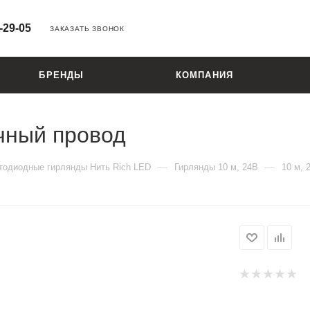
-29-05
ЗАКАЗАТЬ ЗВОНОК
БРЕНДЫ
КОМПАНИЯ
чный провод
—
—
тодиодные гирлянды Нить Rich LED
Гирлянды 10 м, 24В
10 м, 