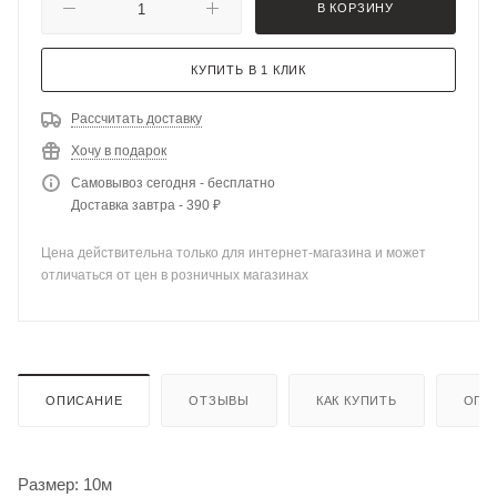
В КОРЗИНУ
КУПИТЬ В 1 КЛИК
Рассчитать доставку
Хочу в подарок
Самовывоз сегодня - бесплатно
Доставка завтра - 390 ₽
Цена действительна только для интернет-магазина и может
отличаться от цен в розничных магазинах
ОПИСАНИЕ
ОТЗЫВЫ
КАК КУПИТЬ
ОПЛ
Размер: 10м