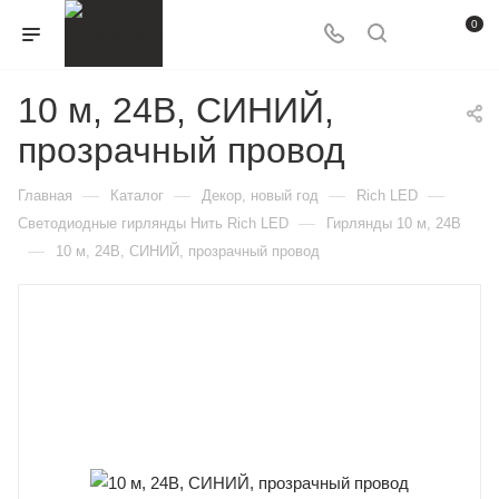
0
10 м, 24В, СИНИЙ,
прозрачный провод
—
—
—
—
Главная
Каталог
Декор, новый год
Rich LED
—
Светодиодные гирлянды Нить Rich LED
Гирлянды 10 м, 24В
—
10 м, 24В, СИНИЙ, прозрачный провод