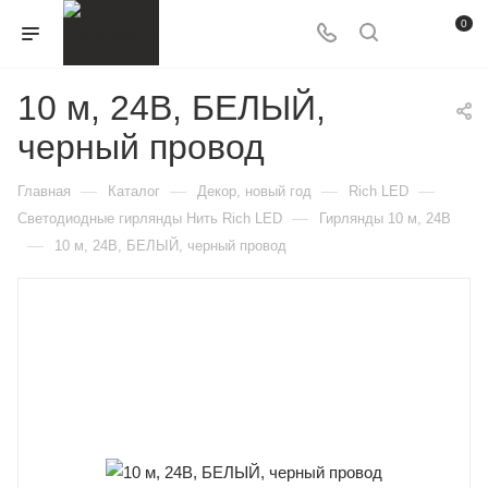
0
10 м, 24В, БЕЛЫЙ,
черный провод
—
—
—
—
Главная
Каталог
Декор, новый год
Rich LED
—
Светодиодные гирлянды Нить Rich LED
Гирлянды 10 м, 24В
—
10 м, 24В, БЕЛЫЙ, черный провод