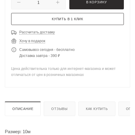
В КОРЗИНУ
КУПИТЬ В 1 КЛИК
Рассчитать доставку
Хочу в подарок
Самовывоз сегодня - бесплатно
Доставка завтра - 390 ₽
Цена действительна только для интернет-магазина и может
отличаться от цен в розничных магазинах
ОПИСАНИЕ
ОТЗЫВЫ
КАК КУПИТЬ
ОПЛ
Размер: 10м