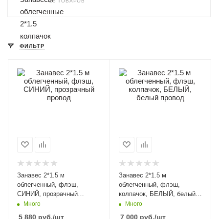
25 ТОВАРОВ
ФИЛЬТР
Занавес 2*1.5 м
Занавес 2*1.5 м
облегченный, флэш,
облегченный, флэш,
СИНИЙ, прозрачный
колпачок, БЕЛЫЙ, белый
провод
провод
Много
Много
5 880
руб.
/шт
7 000
руб.
/шт