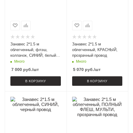
Занавес 2*1.5 м
Занавес 2*1.5 м
облегченный, флэш,
облегченный, КРАСНЫЙ,
колпачок, СИНИЙ, белый
прозрачный провод
провод
Много
Много
7 000
руб.
/шт
5 070
руб.
/шт
В КОРЗИНУ
В КОРЗИНУ