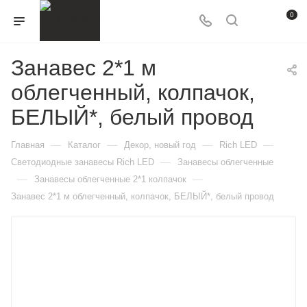
0
Занавес 2*1 м
облегченный, колпачок,
БЕЛЫЙ*, белый провод
—
—
—
—
Главная
Каталог
Декор, новый год
Rich LED
—
Светодиодные занавесы Rich LED
Занавесы облегченные
—
—
Занавесы облегченные 2*1 колпачок
Занавес 2*1 м облегченный, колпачок, БЕЛЫЙ*, белый провод