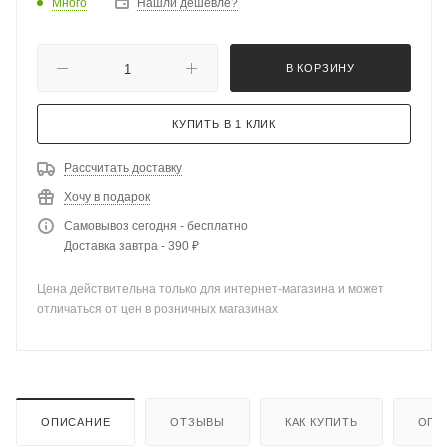
Много
Нашли дешевле?
В КОРЗИНУ
КУПИТЬ В 1 КЛИК
Рассчитать доставку
Хочу в подарок
Самовывоз сегодня - бесплатно
Доставка завтра - 390 ₽
Цена действительна только для интернет-магазина и может
отличаться от цен в розничных магазинах
ОПИСАНИЕ
ОТЗЫВЫ
КАК КУПИТЬ
ОПЛ