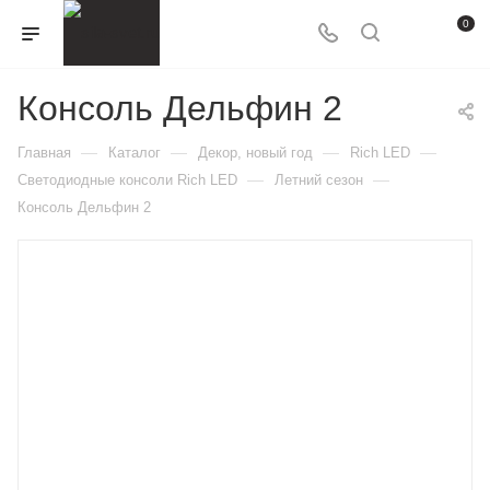
0
Консоль Дельфин 2
—
—
—
—
Главная
Каталог
Декор, новый год
Rich LED
—
—
Светодиодные консоли Rich LED
Летний сезон
Консоль Дельфин 2