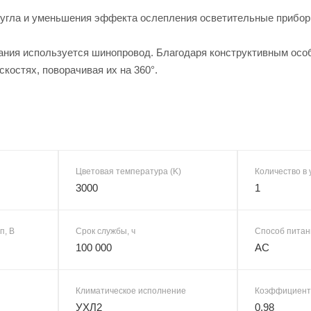
 угла и уменьшения эффекта ослепления осветительные прибор
ания используется шинопровод. Благодаря конструктивным осо
скостях, поворачивая их на 360°.
Цветовая температура (K)
Количество в 
3000
1
п, В
Срок службы, ч
Способ питан
100 000
AC
Климатическое исполнение
Коэффициент
УХЛ2
0,98