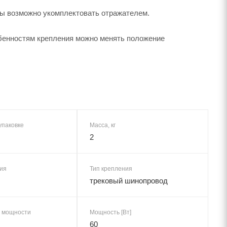
ы возможно укомплектовать отражателем.
бенностям крепления можно менять положение
упаковке
Масса, кг
2
ия
Тип крепления
трековый шинопровод
 мощности
Мощность [Вт]
60