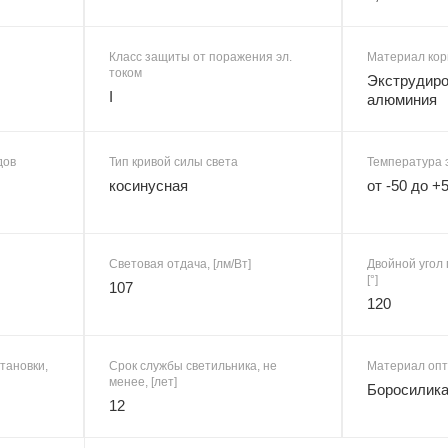
Класс защиты от поражения эл.
Материал кор
током
Экструдиро
I
алюминия
дов
Тип кривой силы света
Температура 
косинусная
от -50 до +
Световая отдача, [лм/Вт]
Двойной угол 
[°]
107
120
тановки,
Срок службы светильника, не
Материал опт
менее, [лет]
Боросилика
12