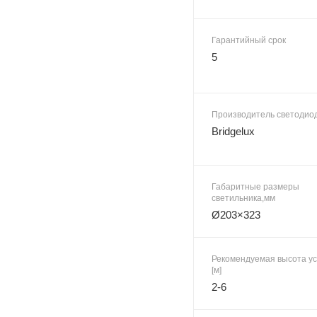
Гарантийный срок
5
Производитель светодио
Bridgelux
Габаритные размеры
светильника,мм
Ø203×323
Рекомендуемая высота ус
[м]
2-6