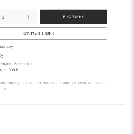
В КОРЗИНУ
КУПИТЬ В 1 КЛИК
оставку
ок
егодня - бесплатно
тра - 390 ₽
на только для интернет-магазина и может отличаться от цен в
инах