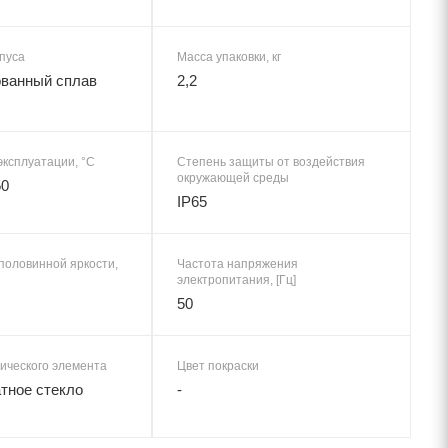
пуса
Масса упаковки, кг
ванный сплав
2,2
эксплуатации, °C
Степень защиты от воздействия
окружающей среды
50
IP65
половинной яркости,
Частота напряжения
электропитания, [Гц]
50
ического элемента
Цвет покраски
тное стекло
-