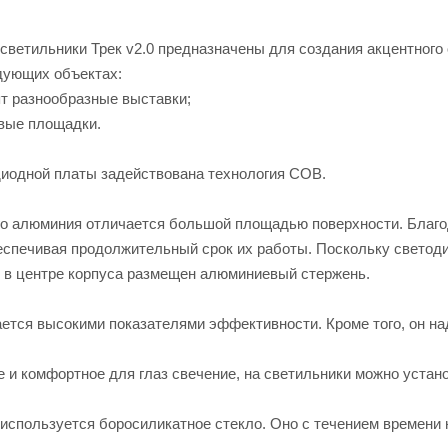
светильники Трек v2.0 предназначены для создания акцентного
дующих объектах:
ят разнообразные выставки;
овые площадки.
диодной платы задействована технология COB.
го алюминия отличается большой площадью поверхности. Благо
беспечивая продолжительный срок их работы. Поскольку светод
 в центре корпуса размещен алюминиевый стержень.
ается высокими показателями эффективности. Кроме того, он на
 и комфортное для глаз свечение, на светильники можно устан
используется боросиликатное стекло. Оно с течением времени 