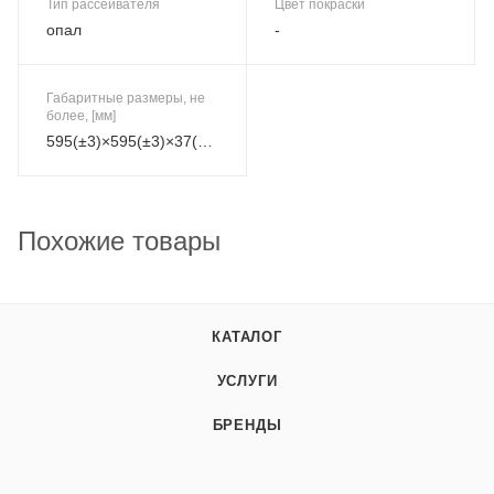
Тип рассеивателя
Цвет покраски
опал
-
Габаритные размеры, не
более, [мм]
595(±3)×595(±3)×37(±1)
Похожие товары
КАТАЛОГ
УСЛУГИ
БРЕНДЫ