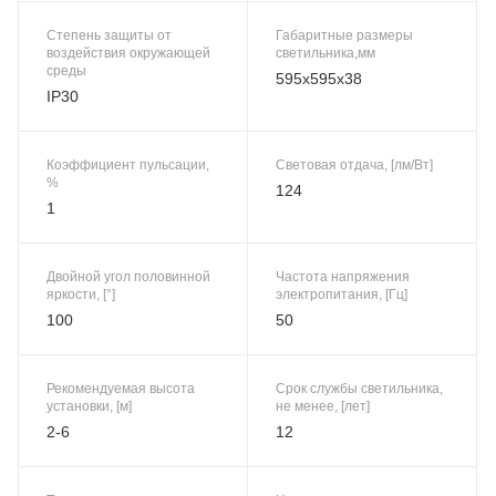
Степень защиты от
Габаритные размеры
воздействия окружающей
светильника,мм
среды
595x595x38
IP30
Коэффициент пульсации,
Световая отдача, [лм/Вт]
%
124
1
Двойной угол половинной
Частота напряжения
яркости, [°]
электропитания, [Гц]
100
50
Рекомендуемая высота
Срок службы светильника,
установки, [м]
не менее, [лет]
2-6
12