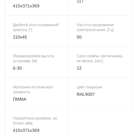
117
410x371x369
Двойной угол половинной
Частота напряжения
яркости, [°]
электропитания, [Гц]
110x45
50
Рекомендуемая высота
Срок службы светильника,
установки, [м]
не менее, [лет]
6-30
12
Материал оптического
Цвет покраски
элемента
RAL9007
ПММА
Габаритные размеры, не
более, [мм]
410x371x369