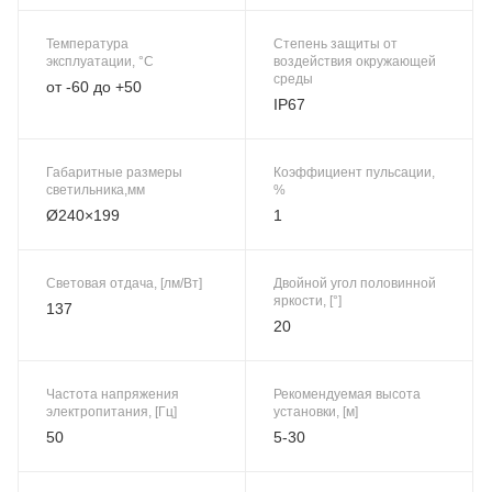
Температура
Степень защиты от
эксплуатации, °C
воздействия окружающей
среды
от -60 до +50
IP67
Габаритные размеры
Коэффициент пульсации,
светильника,мм
%
Ø240×199
1
Световая отдача, [лм/Вт]
Двойной угол половинной
яркости, [°]
137
20
Частота напряжения
Рекомендуемая высота
электропитания, [Гц]
установки, [м]
50
5-30