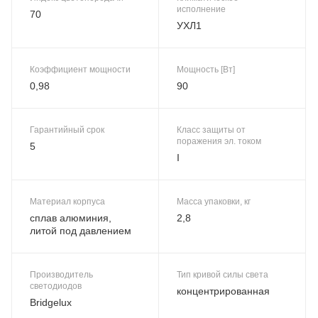
исполнение
70
УХЛ1
Коэффициент мощности
Мощность [Вт]
0,98
90
Гарантийный срок
Класс защиты от
поражения эл. током
5
I
Материал корпуса
Масса упаковки, кг
сплав алюминия,
2,8
литой под давлением
Производитель
Тип кривой силы света
светодиодов
концентрированная
Bridgelux