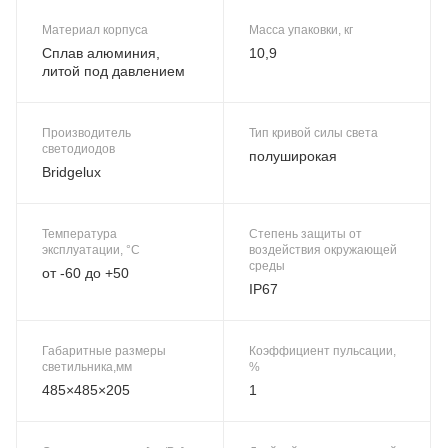
Материал корпуса
Масса упаковки, кг
Сплав алюминия,
10,9
литой под давлением
Производитель
Тип кривой силы света
светодиодов
полуширокая
Bridgelux
Температура
Степень защиты от
эксплуатации, °C
воздействия окружающей
среды
от -60 до +50
IP67
Габаритные размеры
Коэффициент пульсации,
светильника,мм
%
485×485×205
1