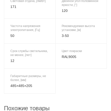
Световая отдача, [лм/Вт]
Двойной угол половинной
яркости, [°]
171
120
Частота напряжения
Рекомендуемая высота
электропитания, [Гц]
установки, [м]
50
3-50
Срок службы светильника,
Цвет покраски
не менее, [лет]
RAL9005
12
Габаритные размеры, не
более, [мм]
485×485×205
Похожие товары