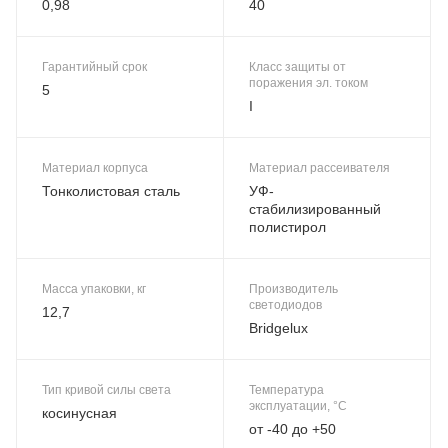
0,98
40
Гарантийный срок
Класс защиты от
поражения эл. током
5
I
Материал корпуса
Материал рассеивателя
Тонколистовая сталь
УФ-
стабилизированный
полистирол
Масса упаковки, кг
Производитель
светодиодов
12,7
Bridgelux
Тип кривой силы света
Температура
эксплуатации, °C
косинусная
от -40 до +50