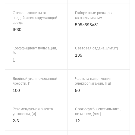
Степень защиты от
Габаритные размеры
воздействия окружающей
светильника,мм
среды
595×595×81
IP30
Коэффициент пульсации,
Световая отдача, [лм/Вт]
%
135
1
Двойной угол половинной
Частота напряжения
яркости, [°]
электропитания, [Гц]
100
50
Рекомендуемая высота
Срок службы светильника,
установки, [м]
не менее, [лет]
2-6
12