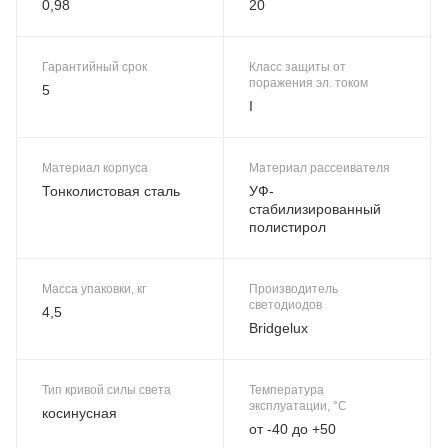
0,98
20
Гарантийный срок
Класс защиты от
поражения эл. током
5
I
Материал корпуса
Материал рассеивателя
Тонколистовая сталь
УФ-
стабилизированный
полистирол
Масса упаковки, кг
Производитель
светодиодов
4,5
Bridgelux
Тип кривой силы света
Температура
эксплуатации, °C
косинусная
от -40 до +50