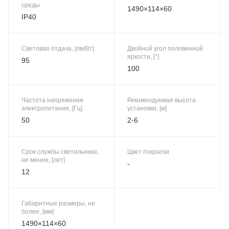
среды
1490×114×60
IP40
Световая отдача, [лм/Вт]
Двойной угол половинной
яркости, [°]
95
100
Частота напряжения
Рекомендуемая высота
электропитания, [Гц]
установки, [м]
50
2-6
Срок службы светильника,
Цвет покраски
не менее, [лет]
-
12
Габаритные размеры, не
более, [мм]
1490×114×60