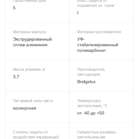
Гарантийный срок
Класс защиты от
поражения эл. током
5
I
Материал корпуса
Материал рассеивателя
Экструдированный
УФ-
сплав алюминия
стабилизированный
поликарбонат
Масса упаковки, кг
Производитель
светодиодов
3,7
Bridgelux
Тип кривой силы света
Температура
эксплуатации, °C
косинусная
от -40 до +50
Степень защиты от
Габаритные размеры
воздействия окружающей
светильника,мм